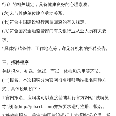
行
)
》的相关规定；具备健康良好的心理素质。
(
六
)
未与其他单位建立劳动关系。
(
七
)
符合中国建设银行亲属回避的有关规定。
(
八
)
符合国家金融监管部门有关银行业从业人员有关要
求。
*具体招聘条件、工作地点等，详见各机构的招聘公告。
三、招聘程序
包括报名、初选、笔试、面试、体检和录用等环节。
(
一
)
报名。本次招聘分为官网报名和移动端报名两种方
式，具体说明如下：
1.官网报名。应聘者可以直接登陆我行官方网站
”
诚聘英
才
”频道(
http://
job.ccb.com)并按要求进行注册、报名。
2.移动端报名。关注
”
中国建设银行人才招聘
”公众号，通