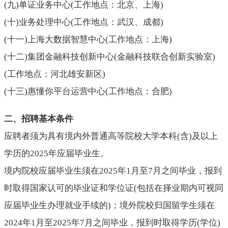
(
九
)
单证业务中心
(
工作地点：北京、上海
)
(
十
)
业务处理中心
(
工作地点：武汉、成都
)
(
十一
)
上海大数据智慧中心
(
工作地点：上海
)
(
十二
)
集团金融科技创新中心
(
金融科技联合创新实验室
)
(
工作地点：河北雄安新区
)
(
十三
)
惠懂你平台运营中心
(
工作地点：合肥
)
二、招聘基本条件
应聘者须为具有境内外普通高等院校大学本科
(
含
)
及以上
学历的
2025年应届毕业生。
境内院校应届毕业生须在
2025年1月至7月之间毕业，报到
时取得国家认可的毕业证和学位证
(
包括在择业期内可视同
应届毕业生办理就业手续的
)
；境外院校归国留学生须在
2024年1月至2025年7月之间毕业，报到时取得学历
(
学位
)